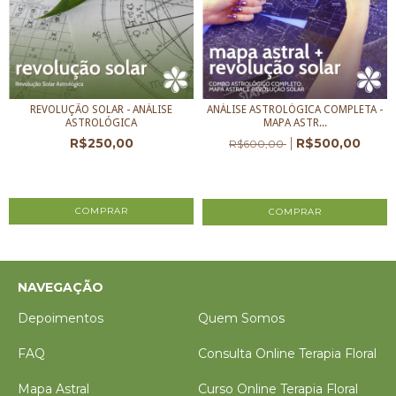
REVOLUÇÃO SOLAR - ANÁLISE
ANÁLISE ASTROLÓGICA COMPLETA -
ASTROLÓGICA
MAPA ASTR...
R$250,00
R$500,00
R$600,00
3
x de
R$83,33
sem juros
3
x de
R$166,67
sem juros
NAVEGAÇÃO
Depoimentos
Quem Somos
FAQ
Consulta Online Terapia Floral
Mapa Astral
Curso Online Terapia Floral