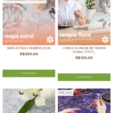
COMPRANDO 3 OU MAIS
MAPA ASTRAL E NUMEROLOGIA
CONSULTA ONLINE EM TERAPIA
FLORAL, FITOT...
R$350,00
R$120,00
3
x de
R$116,67
sem juros
3
x de
R$40,00
sem juros
17
%
OFF