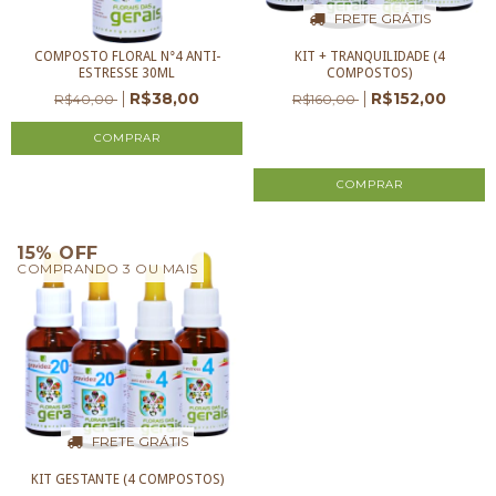
FRETE GRÁTIS
COMPOSTO FLORAL N°4 ANTI-
KIT + TRANQUILIDADE (4
ESTRESSE 30ML
COMPOSTOS)
R$38,00
R$152,00
R$40,00
R$160,00
3
x de
R$50,67
sem juros
15% OFF
COMPRANDO 3 OU MAIS
FRETE GRÁTIS
KIT GESTANTE (4 COMPOSTOS)