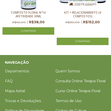
FRETE GRÁTIS
COMPOSTO FLORAL N°16
KIT + RELACIONAMENTO (4
AFETIVIDADE 30ML
COMPOSTOS)
R$38,00
R$152,00
R$40,00
R$160,00
3
x de
R$50,67
sem juros
NAVEGAÇÃO
Depoimentos
Quem Somos
FAQ
Consulta Online Terapia Floral
Mapa Astral
Curso Online Terapia Floral
Trocas e Devoluções
Termos de Uso
Política de Privacidade
Código de Cultura