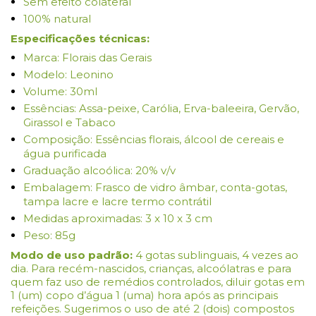
Sem efeito colateral
100% natural
Especificações técnicas:
Marca: Florais das Gerais
Modelo: Leonino
Volume: 30ml
Essências: Assa-peixe, Carólia, Erva-baleeira, Gervão,
Girassol e Tabaco
Composição: Essências florais, álcool de cereais e
água purificada
Graduação alcoólica: 20% v/v
Embalagem: Frasco de vidro âmbar, conta-gotas,
tampa lacre e lacre termo contrátil
Medidas aproximadas: 3 x 10 x 3 cm
Peso: 85g
Modo de uso padrão:
4 gotas sublinguais, 4 vezes ao
dia. Para recém-nascidos, crianças, alcoólatras e para
quem faz uso de remédios controlados, diluir gotas em
1 (um) copo d’água 1 (uma) hora após as principais
refeições. Sugerimos o uso de até 2 (dois) compostos