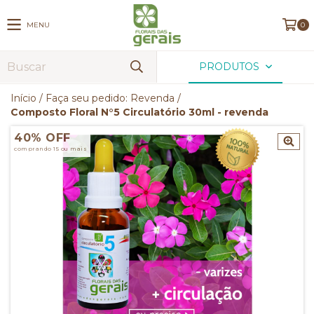
MENU
0
PRODUTOS
Início
/
Faça seu pedido: Revenda
/
Composto Floral N°5 Circulatório 30ml - revenda
40% OFF
comprando 15 ou mais