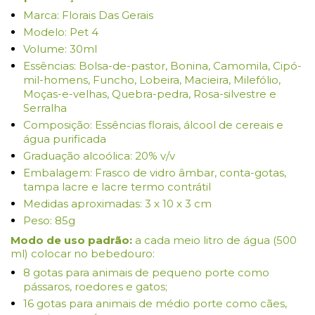
Marca: Florais Das Gerais
Modelo: Pet 4
Volume: 30ml
Essências: Bolsa-de-pastor, Bonina, Camomila, Cipó-
mil-homens, Funcho, Lobeira, Macieira, Milefólio,
Moças-e-velhas, Quebra-pedra, Rosa-silvestre e
Serralha
Composição: Essências florais, álcool de cereais e
água purificada
Graduação alcoólica: 20% v/v
Embalagem: Frasco de vidro âmbar, conta-gotas,
tampa lacre e lacre termo contrátil
Medidas aproximadas: 3 x 10 x 3 cm
Peso: 85g
Modo de uso padrão:
a cada meio litro de água (500
ml) colocar no bebedouro:
8 gotas para animais de pequeno porte como
pássaros, roedores e gatos;
16 gotas para animais de médio porte como cães,