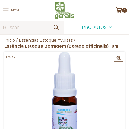
MENU
0
PRODUTOS
Início
/
Essências Estoque Avulsas
/
Essência Estoque Borragem (Borago officinalis) 10ml
11
%
OFF