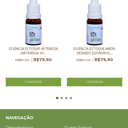
ESSÊNCIA ESTOQUE ARTEMÍSIA
ESSÊNCIA ESTOQUE AMOR-
(ARTEMISIA VU...
DEIXADO (LEONURUS...
R$79,90
R$79,90
R$89,90
R$89,90
2
x de
R$39,95
sem juros
2
x de
R$39,95
sem juros
NAVEGAÇÃO
Depoimentos
Quem Somos