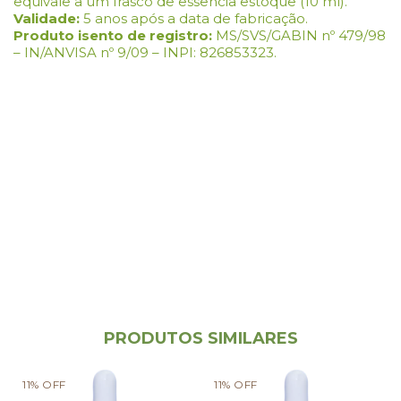
equivale a um frasco de essência estoque (10 ml).
Validade:
5 anos após a data de fabricação.
Produto isento de registro:
MS/SVS/GABIN nº 479/98
– IN/ANVISA nº 9/09 – INPI: 826853323.
PRODUTOS SIMILARES
11
%
OFF
11
%
OFF