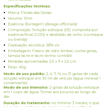
Especificações técnicas:
Marca: Florais das Gerais
Volume: 10ml
Essência: Borragem (
Borago officinalis
)
Composição: Solução-estoque (SE) composta por
essência floral (1:233) e destilado de vinho (conhaque
ou brandy)
Graduação alcoólica: 38% v/v
Embalagem: Frasco de vidro âmbar, conta-gotas,
tampa lacre e lacre termo contrátil
Medidas aproximadas: 2,5 x 9 x 2,5 cm
Peso: 40g
Modo de uso padrão:
2, 4, 7, 14 ou 21 gotas de cada
solução-estoque em 30 ml de veículo (água mineral +
conservante).
Modo de uso intensivo:
2 gotas da solução-estoque
em 1 copo de água. Tomar aos poucos ao longo do
dia.
Duração do tratamento:
no mínimo 3 meses, o que