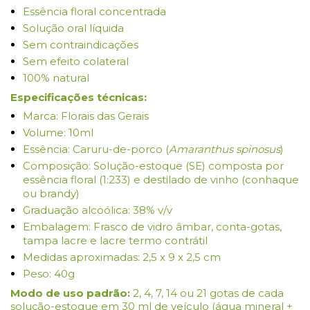
Essência floral concentrada
Solução oral líquida
Sem contraindicações
Sem efeito colateral
100% natural
Especificações técnicas:
Marca: Florais das Gerais
Volume: 10ml
Essência: Caruru-de-porco (
Amaranthus spinosus
)
Composição: Solução-estoque (SE) composta por
essência floral (1:233) e destilado de vinho (conhaque
ou brandy)
Graduação alcoólica: 38% v/v
Embalagem: Frasco de vidro âmbar, conta-gotas,
tampa lacre e lacre termo contrátil
Medidas aproximadas: 2,5 x 9 x 2,5 cm
Peso: 40g
Modo de uso padrão:
2, 4, 7, 14 ou 21 gotas de cada
solução-estoque em 30 ml de veículo (água mineral +