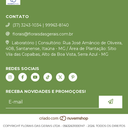
CONTATO
(37) 3243-1034 | 99963-8140
florais@floraisdasgerais.com.br
Laboratório | Consultório: Rua José Amâncio de Oliveira,
408, Santanense, Itaúna - MG / Área de Plantação: Sítio
Vila das Copaíbas, Alto da Boa Vista, Serra Azul - MG
REDES SOCIAIS
RECEBA NOVIDADES E PROMOÇOES!
COPYRIGHT FLORAIS DAS GERAIS LTDA - 05632631000147 - 2026. TODOS OS DIREITOS