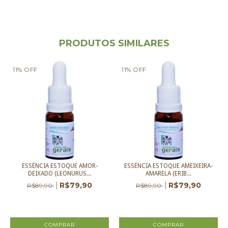
PRODUTOS SIMILARES
11
%
OFF
11
%
OFF
ESSÊNCIA ESTOQUE AMOR-
ESSÊNCIA ESTOQUE AMEIXEIRA-
DEIXADO (LEONURUS...
AMARELA (ERIB...
R$79,90
R$79,90
R$89,90
R$89,90
2
x de
R$39,95
sem juros
2
x de
R$39,95
sem juros