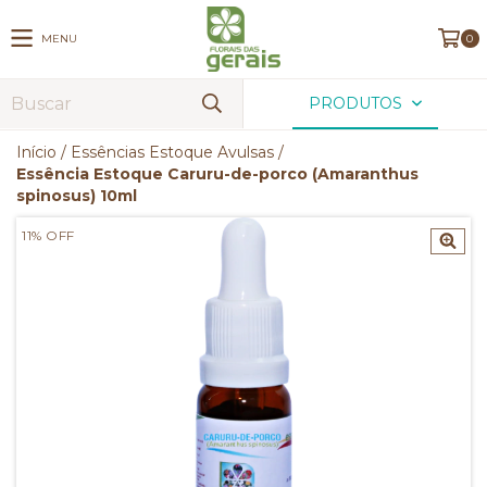
MENU
0
PRODUTOS
Início
/
Essências Estoque Avulsas
/
Essência Estoque Caruru-de-porco (Amaranthus
spinosus) 10ml
11
%
OFF