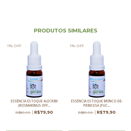
PRODUTOS SIMILARES
11
%
OFF
11
%
OFF
ESSÊNCIA ESTOQUE ALECRIM
ESSÊNCIA ESTOQUE BRINCO-DE-
(ROSMARINUS OFF...
PRINCESA (FUC...
R$79,90
R$79,90
R$89,90
R$89,90
2
x de
R$39,95
sem juros
2
x de
R$39,95
sem juros