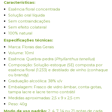
Características:
Essência floral concentrada
Solução oral líquida
Sem contraindicações
Sem efeito colateral
100% natural
Especificações técnicas:
Marca: Florais das Gerais
Volume: 10ml
Essência: Quebra-pedra (
Phyllanthus tenellus
)
Composição: Solução-estoque (SE) composta por
essência floral (1:233) e destilado de vinho (conhaque
ou brandy)
Graduação alcoólica: 38% v/v
Embalagem: Frasco de vidro âmbar, conta-gotas,
tampa lacre e lacre termo contrátil
Medidas aproximadas: 2,5 x 9 x 2,5 cm
Peso: 40g
Modo de uso padrão:
2, 4, 7, 14 ou 21 gotas de cada